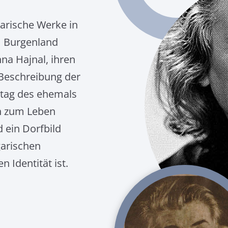
rarische Werke in
m Burgenland
na Hajnal, ihren
 Beschreibung der
lltag des ehemals
h zum Leben
 ein Dorfbild
garischen
 Identität ist.