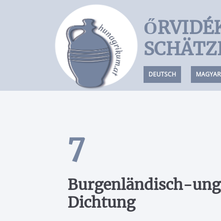
ŐRVIDÉ
Startseite
SCHÄTZ
– Oberpullendorf
DEUTSCH
MAGYAR
– Oberwart
– Unterwart
– Siget in der Wart
TRADITION
7
BRAUCHTUM
VOLKSTANZ
Burgenländisch-ung
VOLKSLIEDGUT
Dichtung
THEATER
Datenschutzerklärung