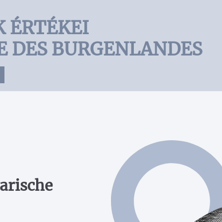
K ÉRTÉKEI
E DES BURGENLANDES
arische