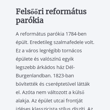
Felsőőri református
parókia
A református parókia 1784-ben
épült. Ere­detileg szalmafedele volt.
Ez a város legré­gibb tornácos
épülete és valószínű egyik
legszebb árkádos ház Dél-
Burgenlandban. 1823-ban
bővítették és cseréptetővel lát­ták
el. Azóta nem változott a külső
alakja. Az épület utcai frontját
izléses klasszicista stílus díszíti. Az