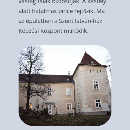
vastag falak biztosítják. A kastély
alatt hatalmas pince rejtőzik. Ma
az épület­ben a Szent István-ház
Képzési Központ mű­ködik.