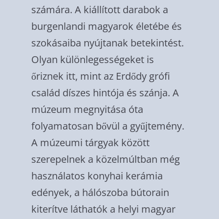
számára. A kiállított darabok a
burgenlandi magyarok életébe és
szokásaiba nyújtanak betekintést.
Olyan különlegességeket is
őriznek itt, mint az Er­dődy grófi
család díszes hintója és szánja. A
múzeum megnyitása óta
folyamatosan bő­vül a gyűjtemény.
A múzeumi tárgyak között
szerepelnek a közelmúltban még
használa­tos konyhai kerámia
edények, a hálószoba bútorain
kiterítve láthatók a helyi magyar