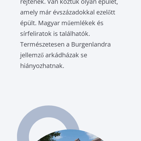
rejtenek. Van köztük olyan épület,
KÖLTÉSZET
amely már évszázadokkal ezelőtt
épült. Magyar műemlékek és
NYELVJÁRAS
sírfeliratok is találhatók.
NÉPSZOKÁSOK
Természetesen a Burgenlandra
KONYHA
jellemző arkádházak se
EGYHÁZAK
hiányozhatnak.
PLÉBÁNIÁK
ÉPÍTÉSZET
Downloads
Impresszum
Adatvédelmi szabályzat
Deutsch
Magyar