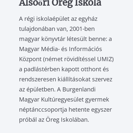
Alsóőri Öreg Iskola
A régi iskolaépület az egyház
tulajdonában van, 2001-ben
magyar könyvtár létesült ben­ne: a
Magyar Média- és Információs
Központ (német rövidítéssel UMIZ)
a padlástérben kapott otthont és
rendszeresen kiállításokat szervez
az épületben. A Burgenlandi
Magyar Kultúregyesület gyermek
néptánccsoportja hetente egyszer
próbál az Öreg Iskolában.