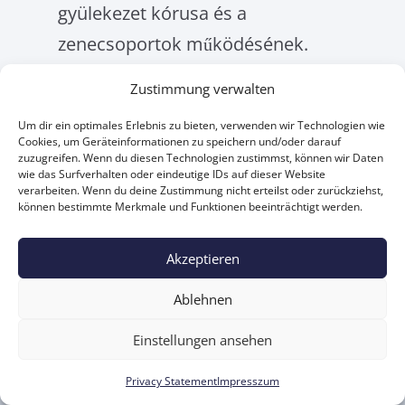
gyülekezet kóru­sa és a
zenecsoportok működésének.
Zustimmung verwalten
Um dir ein optimales Erlebnis zu bieten, verwenden wir Technologien wie
Cookies, um Geräteinformationen zu speichern und/oder darauf
zuzugreifen. Wenn du diesen Technologien zustimmst, können wir Daten
wie das Surfverhalten oder eindeutige IDs auf dieser Website
Őriszigeti hősi
verarbeiten. Wenn du deine Zustimmung nicht erteilst oder zurückziehst,
können bestimmte Merkmale und Funktionen beeinträchtigt werden.
emlékmű
Akzeptieren
1965-ben avatták fel a dr. Teleky
Béla lelkész kezdeményezésére
Ablehnen
Paulesitsch Josef által al­kotott
Einstellungen ansehen
emlékművet. Egyrészt emléket állít
Privacy Statement
Impresszum
a háborúk áldozatainak, másrészt