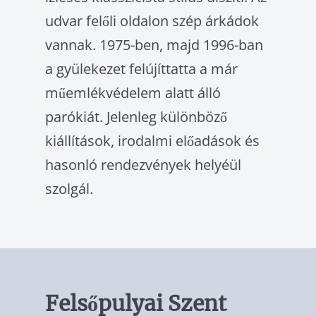
udvar felőli oldalon szép ár­kádok
vannak. 1975-ben, majd 1996-ban
a gyülekezet felújíttatta a már
műemlékvédelem alatt álló
parókiát. Jelenleg különböző
kiállítások, iro­dalmi előadások és
hasonló rendezvények helyéül
szolgál.
Felsőpulyai Szent