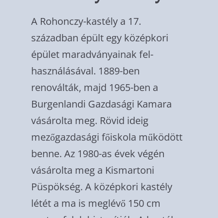
A Rohonczy-kastély a 17.
században épült egy középkori
épület maradványainak fel­
használásával. 1889-ben
renoválták, majd 1965-ben a
Burgenlandi Gazdasági Kamara
vásárolta meg. Rövid ideig
mezőgazdasági főiskola működött
benne. Az 1980-as évek végén
vásárolta meg a Kismartoni
Püspök­ség. A középkori kastély
létét a ma is meglé­vő 150 cm