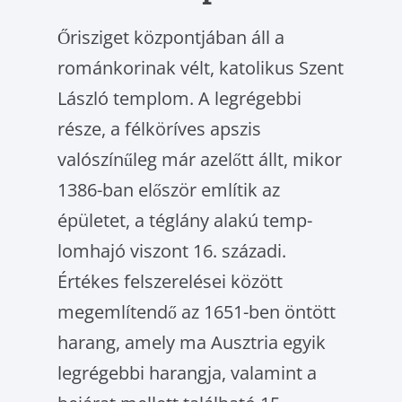
Őrisziget központjában áll a
románkorinak vélt, katolikus Szent
László templom. A leg­régebbi
része, a félköríves apszis
valószínű­leg már azelőtt állt, mikor
1386-ban először említik az
épületet, a téglány alakú temp­
lomhajó viszont 16. századi.
Értékes felsze­relései között
megemlítendő az 1651-ben öntött
harang, amely ma Ausztria egyik
leg­régebbi harangja, valamint a