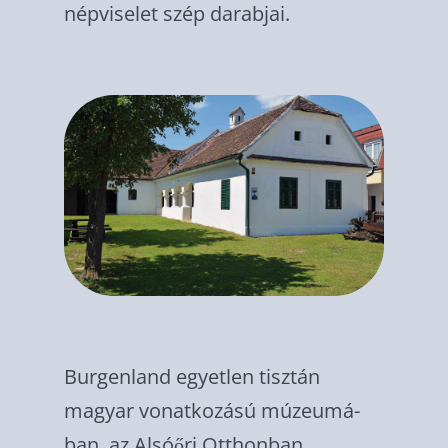
népviselet szép darabjai.
Burgenland egyet­len tisztán
magyar vonatkozású múzeumá­
ban, az Alsóőri Otthonban