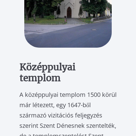
Középpulyai
templom
A középpulyai temp­lom 1500 körül
már létezett, egy 1647-ből
származó vizitációs fel­jegyzés
szerint Szent Dénesnek szentelték,
de a templomszentelést Szent