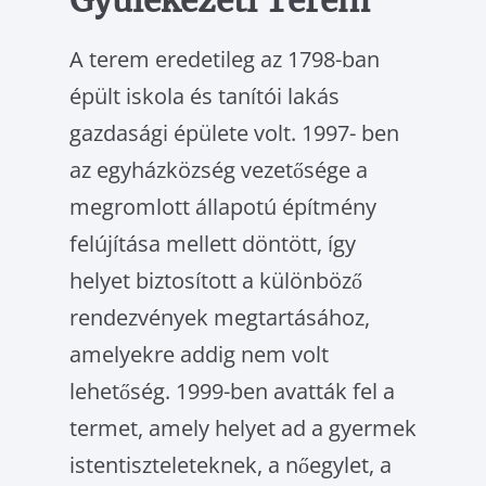
Gyülekezeti Terem
A terem eredetileg az 1798-ban
épült iskola és tanítói lakás
gazdasági épülete volt. 1997- ben
az egyházközség vezetősége a
meg­romlott állapotú építmény
felújítása mellett döntött, így
helyet biztosított a különböző
rendezvények megtartásához,
amelyekre ad­dig nem volt
lehetőség. 1999-ben avatták fel a
termet, amely helyet ad a gyermek
isten­tiszteleteknek, a nőegylet, a