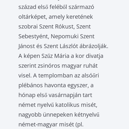
század első feléből származó
oltárképet, amely keretének
szobrai Szent Rókust, Szent
Sebestyént, Nepomuki Szent
Jánost és Szent Lászlót ábrázolják.
A képen Szűz Mária a kor divatja
szerint zsinóros ma­gyar ruhát
visel. A templomban az alsóőri
plébános ha­vonta egyszer, a
hónap első vasárnapján tart
német nyelvű katolikus misét,
nagyobb ün­nepeken kétnyelvű
német-magyar misét (pl.