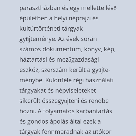
parasztházban és egy mellette lévő
épület­ben a helyi néprajzi és
kultúrtörténeti tár­gyak
gyűjteménye. Az évek során
számos dokumentum, könyv, kép,
háztartási és me­zőgazdasági
eszköz, szerszám került a gyűjte­
ménybe. Különféle régi használati
tárgyakat és népviseleteket
sikerült összegyűjteni és rendbe
hozni. A folyamatos karbantartás
és gondos ápolás által ezek a
tárgyak fenn­maradnak az utókor