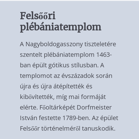
Felsőőri
plébániatemplom
A Nagyboldogasszony tiszteletére
szentelt plébániatemplom 1463-
ban épült gótikus stílusban. A
templomot az évszázadok során
újra és újra átépítették és
kibővítették, míg mai formáját
elérte. Főoltárképét Dorfmeis­ter
István festette 1789-ben. Az épület
Felső­őr történelméről tanuskodik.