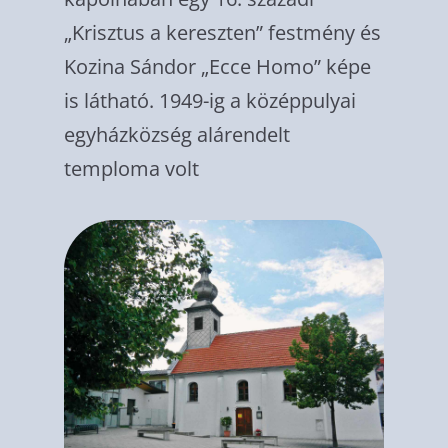
„Krisztus a kereszten” festmény és
Kozina Sándor „Ecce Homo” képe
is látha­tó. 1949-ig a középpulyai
egyházközség alá­rendelt
temploma volt