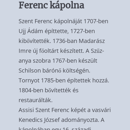
Ferenc kápolna
Szent Ferenc kápolnáját 1707-ben
Ujj Ádám építtette, 1727-ben
kibővítették. 1736-ban Madarász
Imre új főoltárt készített. A Szűz­
anya szobra 1767-ben készült
Schilson bá­rónő költségén.
Tornyot 1785-ben építettek hozzá.
1804-ben bővítették és
restaurálták.
Assisi Szent Ferenc képét a vasvári
Kenedics József adományozta. A
kápolnában egy 16. századi