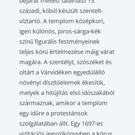
bejárat mellett található 15.
századi, kőből készült szentelt­
víztartó. A templom középkori,
igen különös, piros-sárga-kék
színű figurális festményeinek
teljes körű értelmezése máig várat
magára. A szentélyt, szószéket és
oltárt a Várvidéken egyedülálló
növényi díszítőelemek ékesítik,
melyek a hitújítás első időszakából
származ­nak, amikor a templom
egy időre a protes­tánsok
szolgálatában állt. Egy 1697-es
vizitációs jegyzőkönyvben a kórus