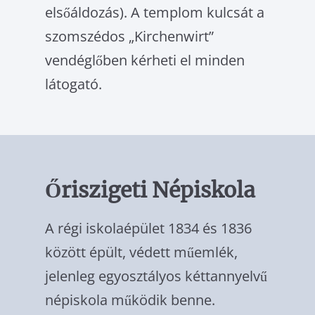
elsőáldozás). A templom kulcsát a
szomszé­dos „Kirchenwirt”
vendéglőben kérheti el minden
látogató.
Őriszigeti Népiskola
A régi iskolaépület 1834 és 1836
között épült, védett műemlék,
jelenleg egyosztá­lyos kéttannyelvű
népiskola működik benne.