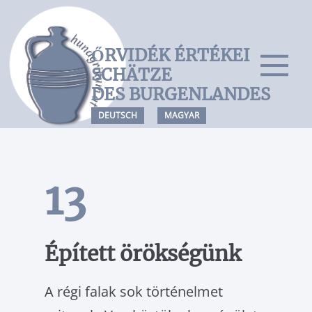
ŐRVIDÉK ÉRTÉKEI
Főoldal
SCHÄTZE
– Felsőpulya
DES BURGENLANDES
– Felsőőr
DEUTSCH
MAGYAR
– Alsóőr
– Őrisziget
13
ÉRTÉKMEGŐRZÉS
HAGYOMÁNYOK
NÉPTÁNC
Épített örökségünk
NÉPDAL
SZÍNJÁTSZÁS
A régi falak sok történelmet
NÉPMESE