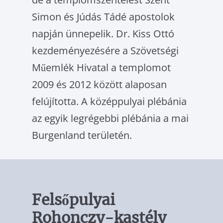
Simon és Júdás Tádé apostolok
napján ünnepelik. Dr. Kiss Ottó
kezdeményezésére a Szövetségi
Műemlék Hi­vatal a templomot
2009 és 2012 között alaposan
felújította. A középpu­lyai plébánia
az egyik legrégebbi plébánia a mai
Burgenland terüle­tén.
Felsőpulyai
Rohonczy-kastély