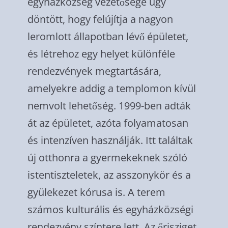
egyházközség vezetősége úgy
döntött, hogy felújítja a nagyon
leromlott állapotban lévő épületet,
és létrehoz egy helyet különféle
rendezvények megtartására,
amelyekre addig a templomon kívül
nemvolt lehetőség. 1999-ben adták
át az épületet, azóta folyamatosan
és intenzíven használják. Itt találtak
új otthonra a gyermekeknek szóló
istentiszteletek, az asszonykör és a
gyülekezet kórusa is. A terem
számos kulturális és egyházközségi
rendezvény színtere lett. Az őrisziget