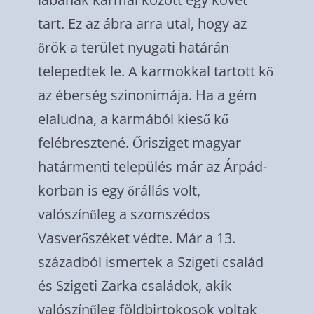
tart. Ez az ábra arra utal, hogy az
őrök a terület nyugati határán
telepedtek le. A karmokkal tartott kő
az éberség szinonimája. Ha a gém
elaludna, a karmából kieső kő
felébresztené. Őrisziget magyar
határmenti település már az Árpád-
korban is egy őrállás volt,
valószínűleg a szomszédos
Vasverőszéket védte. Már a 13.
századból ismertek a Szigeti család
és Szigeti Zarka családok, akik
valószínűleg földbirtokosok voltak