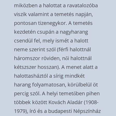
miközben a halottat a ravatalozóba
viszik valamint a temetés napján,
pontosan tizenegykor. A temetés
kezdetén csupán a nagyharang
csendül fel, mely ismét a halott
neme szerint szól (férfi halottnál
háromszor röviden, női halottnál
kétszszer hosszan). A menet alatt a
halottasháztól a sírig mindkét
harang folyamatosan, körülbelül öt
percig szól. A helyi temetőben pihen
többek között Kovách Aladár (1908-
1979), író és a budapesti Népszínház