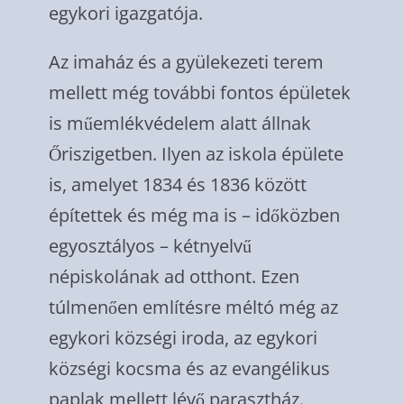
egykori igazgatója.
Az imaház és a gyülekezeti terem
mellett még további fontos épületek
is műemlékvédelem alatt állnak
Őriszigetben. Ilyen az iskola épülete
is, amelyet 1834 és 1836 között
építettek és még ma is – időközben
egyosztályos – kétnyelvű
népiskolának ad otthont. Ezen
túlmenően említésre méltó még az
egykori községi iroda, az egykori
községi kocsma és az evangélikus
paplak mellett lévő parasztház.