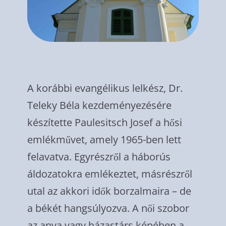
A korábbi evangélikus lelkész, Dr.
Teleky Béla kezdeményezésére
készítette Paulesitsch Josef a hősi
emlékművet, amely 1965-ben lett
felavatva. Egyrészről a háborús
áldozatokra emlékeztet, másrészről
utal az akkori idők borzalmaira – de
a békét hangsúlyozva. A női szobor
az anya vagy házastárs képében a