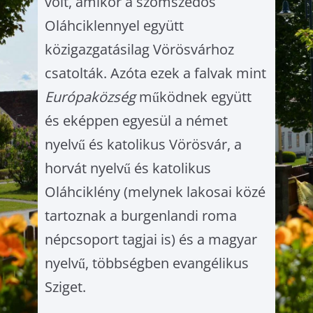
volt, amikor a szomszédos
Oláhciklennyel együtt
KÖLTÉSZET
közigazgatásilag Vörösvárhoz
NYELVJÁRAS
csatolták. Azóta ezek a falvak mint
NÉPSZOKÁSOK
Európaközség
működnek együtt
KONYHA
és eképpen egyesül a német
EGYHÁZAK
nyelvű és katolikus Vörösvár, a
PLÉBÁNIÁK
horvát nyelvű és katolikus
ÉPÍTÉSZET
Oláhciklény (melynek lakosai közé
Downloads
tartoznak a burgenlandi roma
Impresszum
népcsoport tagjai is) és a magyar
Adatvédelmi szabályzat
nyelvű, többségben evangélikus
Deutsch
Sziget.
Magyar