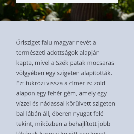
Őrisziget falu magyar nevét a
természeti adottságok alapján
kapta, mivel a Szék patak mocsaras
völgyében egy szigeten alapították.
Ezt tükrözi vissza a címer is: zöld
alapon egy fehér gém, amely egy
vízzel és nádassal körülvett szigeten
bal lábán áll, éberen nyugat felé
tekint, miközben a behajlított jobb
lábának karmai között egy követ