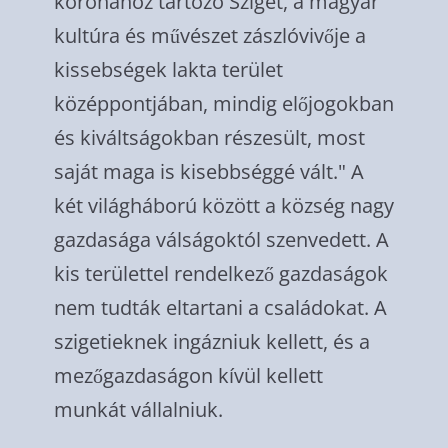
koronához tartozó Sziget, a magyar
kultúra és művészet zászlóvivője a
kissebségek lakta terület
középpontjában, mindig előjogokban
és kiváltságokban részesült, most
saját maga is kisebbséggé vált." A
két világháború között a község nagy
gazdasága válságoktól szenvedett. A
kis területtel rendelkező gazdaságok
nem tudták eltartani a családokat. A
szigetieknek ingázniuk kellett, és a
mezőgazdaságon kívül kellett
munkát vállalniuk.