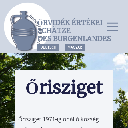
ŐRVIDÉK ÉRTÉKEI
Főoldal
SCHÄTZE
– Felsőpulya
DES BURGENLANDES
– Felsőőr
DEUTSCH
MAGYAR
– Alsóőr
– Őrisziget
ÉRTÉKMEGŐRZÉS
Őrisziget
HAGYOMÁNYOK
NÉPTÁNC
NÉPDAL
SZÍNJÁTSZÁS
Őrisziget 1971-ig önálló község
NÉPMESE