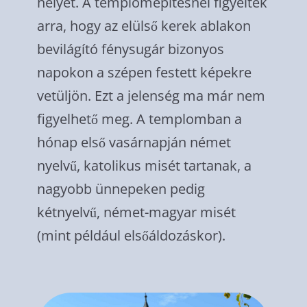
helyet. A templomépítésnél figyeltek
arra, hogy az elülső kerek ablakon
bevilágító fénysugár bizonyos
napokon a szépen festett képekre
vetüljön. Ezt a jelenség ma már nem
figyelhető meg. A templomban a
hónap első vasárnapján német
nyelvű, katolikus misét tartanak, a
nagyobb ünnepeken pedig
kétnyelvű, német-magyar misét
(mint például elsőáldozáskor).